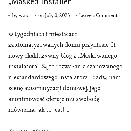
„Masked Installer”
on
by
wxic
on
July 9, 2023
Leave a Comment
Wpro
zauto
w tygodniach i miesiącach
blogu
zautomatyzowanych domu przyniesie Ci
„Mask
nowy ekskluzywny blog z „Maskowanego
Instal
instalatora”. Są to rozważania szanowanego
niestandardowego instalatora i dadzą nam
scenę automatyzacji domowej, jego
anonimowość oferuje mu swobodę
mówienia, jak to jest! …