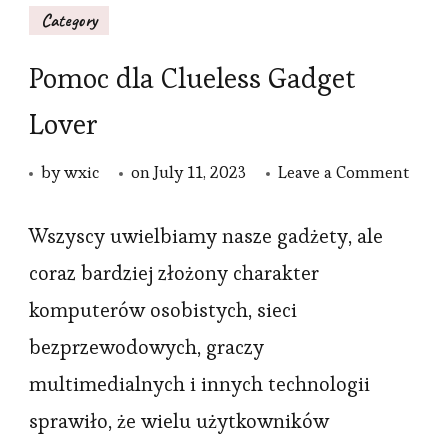
Category
Pomoc dla Clueless Gadget
Lover
on
by
wxic
on
July 11, 2023
Leave a Comment
Pomo
dla
Wszyscy uwielbiamy nasze gadżety, ale
Cluel
coraz bardziej złożony charakter
Gadg
komputerów osobistych, sieci
Love
bezprzewodowych, graczy
multimedialnych i innych technologii
sprawiło, że wielu użytkowników