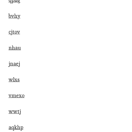
bvhy
cjtov
nhau
jnaej
wlxs
vmexo
wwtj
aqkhp