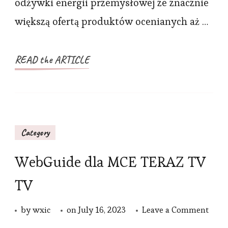
odżywki energii przemysłowej ze znacznie
większą ofertą produktów ocenianych aż …
READ the ARTICLE
Category
WebGuide dla MCE TERAZ TV
TV
on
by
wxic
on
July 16, 2023
Leave a Comment
Web