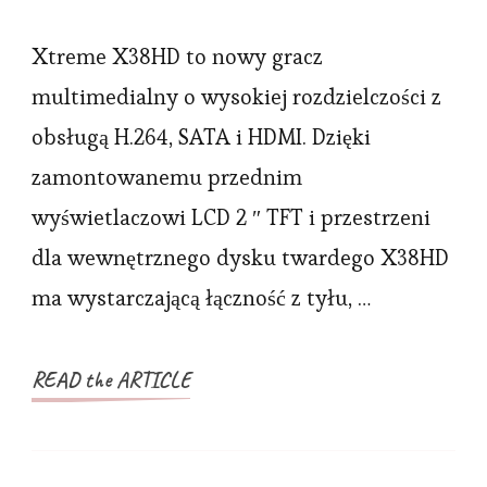
Nowy
odtwa
Xtreme X38HD to nowy gracz
multi
multimedialny o wysokiej rozdzielczości z
Xtrem
obsługą H.264, SATA i HDMI. Dzięki
x38H
zamontowanemu przednim
wyświetlaczowi LCD 2 ″ TFT i przestrzeni
dla wewnętrznego dysku twardego X38HD
ma wystarczającą łączność z tyłu, …
READ the ARTICLE