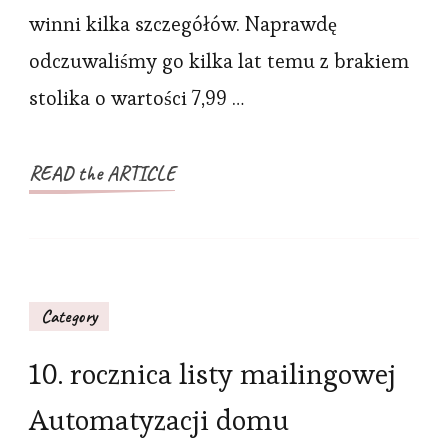
do
winni kilka szczegółów. Naprawdę
kawy
odczuwaliśmy go kilka lat temu z brakiem
IKEA
stolika o wartości 7,99 …
READ the ARTICLE
Category
10. rocznica listy mailingowej
Automatyzacji domu