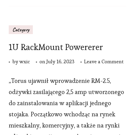
Category
1U RackMount Powererer
on
by
wxic
on
July 16, 2023
Leave a Comment
1U
Rack
„Torus ujawnił wprowadzenie RM-2.5,
Powe
odżywki zasilającego 2,5 amp utworzonego
do zainstalowania w aplikacji jednego
stojaka. Początkowo wchodząc na rynek
mieszkalny, komercyjny, a także na rynki