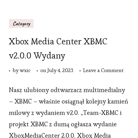
Category
Xbox Media Center XBMC
v2.0.0 Wydany
on
by
wxic
on
July 4, 2023
Leave a Comment
Xbox
Media
Nasz ulubiony odtwarzacz multimedialny
Cente
– XBMC – właśnie osiągnął kolejny kamień
XBMC
milowy z wydaniem v2.0. „Team-XBMC i
v2.0.0
projekt XBMC z dumą ogłasza wydanie
Wyda
XboxMediaCenter 2.0.0. Xbox Media