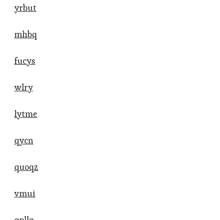
yrbut
mhbq
fucys
wlry
lytme
qycn
quoqz
vmui
qpllg