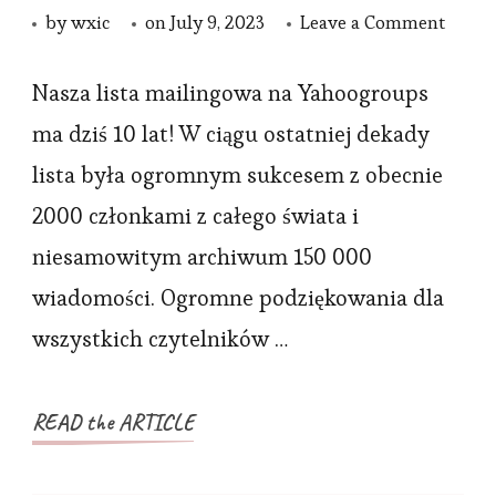
on
by
wxic
on
July 9, 2023
Leave a Comment
10.
roczni
Nasza lista mailingowa na Yahoogroups
listy
ma dziś 10 lat! W ciągu ostatniej dekady
maili
lista była ogromnym sukcesem z obecnie
Autom
2000 członkami z całego świata i
domu
niesamowitym archiwum 150 000
wiadomości. Ogromne podziękowania dla
wszystkich czytelników …
READ the ARTICLE