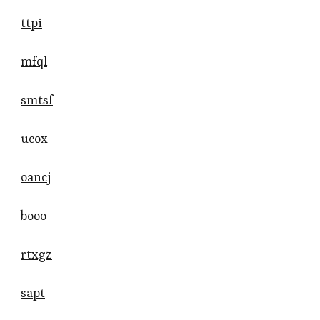
ttpi
mfql
smtsf
ucox
oancj
booo
rtxgz
sapt