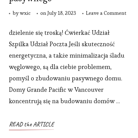
on
by
wxic
on
July 18, 2023
Leave a Comment
Korz
z
dzielenie się troską! Ćwierkać Udział
bud
Szpilka Udział Poczta Jeśli skuteczność
dom
energetyczna, a także minimalizacja śladu
pasy
węglowego, są dla ciebie problemem,
pomyśl o zbudowaniu pasywnego domu.
Domy Grande Pacific w Vancouver
koncentrują się na budowaniu domów …
READ the ARTICLE