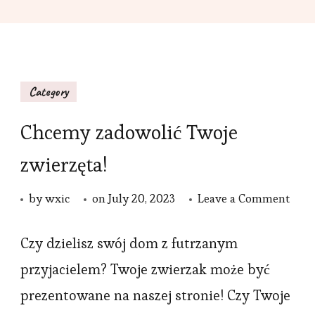
Category
Chcemy zadowolić Twoje
zwierzęta!
on
by
wxic
on
July 20, 2023
Leave a Comment
Chc
zado
Czy dzielisz swój dom z futrzanym
Twoj
przyjacielem? Twoje zwierzak może być
zwie
prezentowane na naszej stronie! Czy Twoje