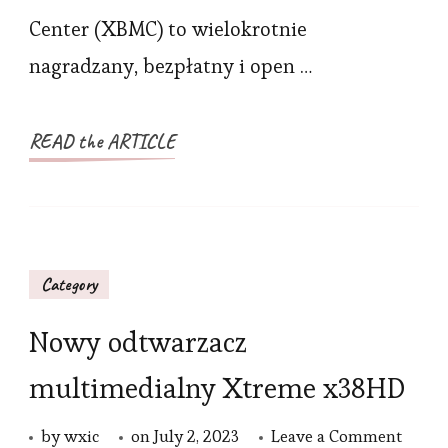
Center (XBMC) to wielokrotnie
nagradzany, bezpłatny i open …
READ the ARTICLE
Category
Nowy odtwarzacz
multimedialny Xtreme x38HD
on
by
wxic
on
July 2, 2023
Leave a Comment