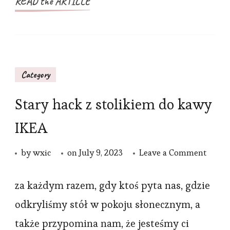
READ the ARTICLE
Category
Stary hack z stolikiem do kawy
IKEA
on
by
wxic
on
July 9, 2023
Leave a Comment
Stary
hack
za każdym razem, gdy ktoś pyta nas, gdzie
z
odkryliśmy stół w pokoju słonecznym, a
stolik
także przypomina nam, że jesteśmy ci