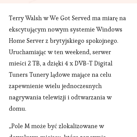
Z
Terry Walsh w We Got Served ma miarę na
4
TV
ekscytującym nowym systemie Windows
TUN
Home Server z brytyjskiego spokojnego.
NA
Uruchamiając w ten weekend, serwer
PLA
mieści 2 TB, a dzięki 4 x DVB-T Digital
Tuners Tunery lądowe mające na celu
zapewnienie wielu jednoczesnych
nagrywania telewizji i odtwarzania w
domu.
„Pole M może być zlokalizowane w