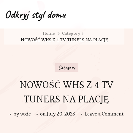
Odkryj styl domu
Home
Category
NOWOŚĆ WHS Z 4 TV TUNERS NA PLACJĘ
Category
NOWOŚĆ WHS Z 4 TV
TUNERS NA PLACJĘ
on
by
wxic
on
July 20, 2023
Leave a Comment
NO
WH