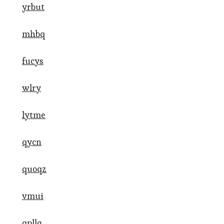
yrbut
mhbq
fucys
wlry
lytme
qycn
quoqz
vmui
qpllg