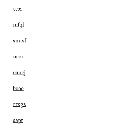
ttpi
mfql
smtsf
ucox
oancj
booo
rtxgz
sapt