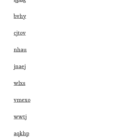
bvhy
cjtov
nhau
jnaej
wlxs
vmexo
wwtj
aqkhp